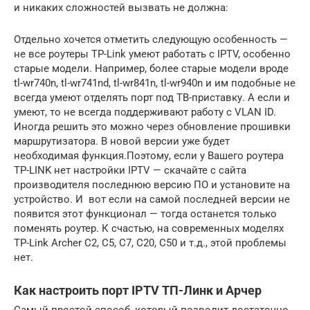
и никаких сложностей вызвать не должна:
Отдельно хочется отметить следующую особенность —
не все роутеры TP-Link умеют работать с IPTV, особенно
старые модели. Например, более старые модели вроде
tl-wr740n, tl-wr741nd, tl-wr841n, tl-wr940n и им подобные не
всегда умеют отделять порт под ТВ-приставку. А если и
умеют, то не всегда поддерживают работу с VLAN ID.
Иногда решить это можно через обновление прошивки
маршрутизатора. В новой версии уже будет
необходимая функция.Поэтому, если у Вашего роутера
TP-LINK нет настройки IPTV — скачайте с сайта
производителя последнюю версию ПО и установите на
устройство. И вот если на самой последней версии не
появится этот функционал — тогда останется только
поменять роутер. К счастью, на современных моделях
TP-Link Archer C2, C5, C7, C20, C50 и т.д., этой проблемы
нет.
Как настроить порт IPTV ТП-Линк и Арчер
Самый простой способ, который позволит достаточно