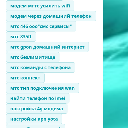
модем мгтс усилить wifi
модем через домашний телефон
мтс 446 ооо"смс сервисы"
мтс 835ft
мтс gpon домашний интернет
мтс безлимитище
мтс команды с телефона
мтс коннект
мтс тип подключения wan
найти телефон по imei
настройка 4g модема
настройки apn yota