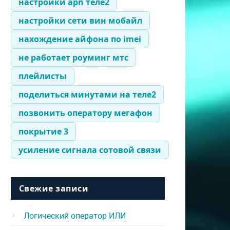
настройки apn теле2
настройки сети вин мобайл
нахождение айфона по imei
не работает роуминг мтс
плейлисты
поделиться минутами на теле2
позвонить оператору мегафон
покрытие 3
усиление сигнала сотовой связи
Свежие записи
Логический оператор ИЛИ