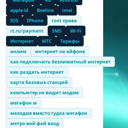
"Мегафон"
4G
Android
apple id
Beeline
imei
IOS
IPhone
root права
rt.ru/payment
SMS
Wi-Fi
Интернет
МТС
Тарифы
анлим
интернет на айфоне
как подключить безлимитный интернет
как раздать интернет
карта базовых станций
компьютер не видит модем
мегафон м
мелодия вместо гудка мегафон
метро вай фай вход