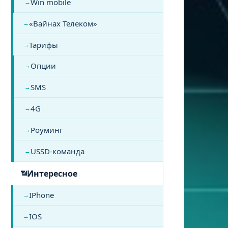
Win mobile
«Вайнах Телеком»
Тарифы
Опции
SMS
4G
Роуминг
USSD-команда
Интересное
IPhone
IOS