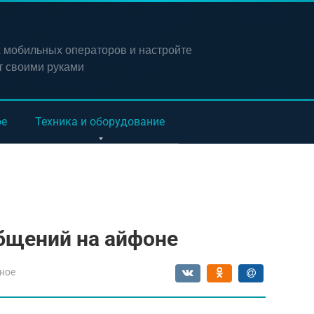
х мобильных операторов и настройте
т своими руками
ое
Техника и оборудование
бщений на айфоне
ное