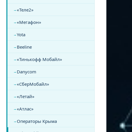
«Теле2»
«Мегафон»
Yota
Beeline
«Тинькофф Мобайл»
Danycom
«СберМобайл»
«Летай»
«Атлас»
Операторы Крыма