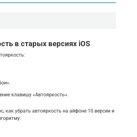
сть в старых версиях iOS
тояркость:
бои».
ение клавишу «Автояркость».
с, как убрать автояркость на айфоне 10 версии и
лгоритму:
.