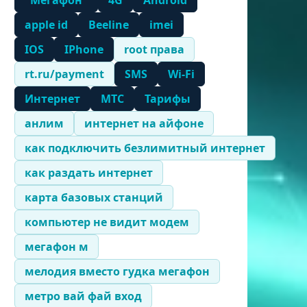
"Мегафон"
4G
Android
apple id
Beeline
imei
IOS
IPhone
root права
rt.ru/payment
SMS
Wi-Fi
Интернет
МТС
Тарифы
анлим
интернет на айфоне
как подключить безлимитный интернет
как раздать интернет
карта базовых станций
компьютер не видит модем
мегафон м
мелодия вместо гудка мегафон
метро вай фай вход