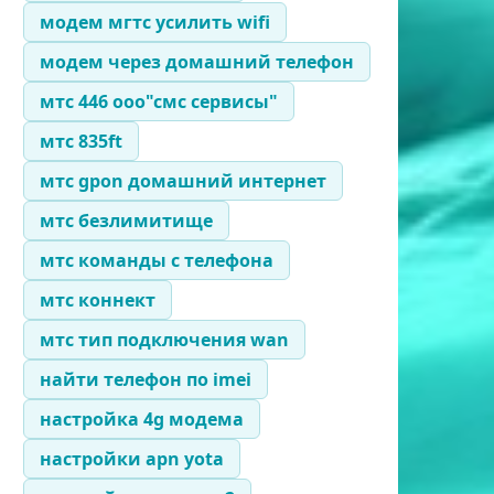
модем мгтс усилить wifi
модем через домашний телефон
мтс 446 ооо"смс сервисы"
мтс 835ft
мтс gpon домашний интернет
мтс безлимитище
мтс команды с телефона
мтс коннект
мтс тип подключения wan
найти телефон по imei
настройка 4g модема
настройки apn yota