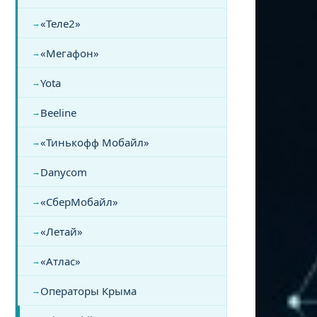
«Теле2»
«Мегафон»
Yota
Beeline
«Тинькофф Мобайл»
Danycom
«СберМобайл»
«Летай»
«Атлас»
Операторы Крыма