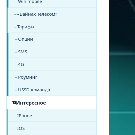
Win mobile
«Вайнах Телеком»
Тарифы
Опции
SMS
4G
Роуминг
USSD-команда
Интересное
IPhone
IOS