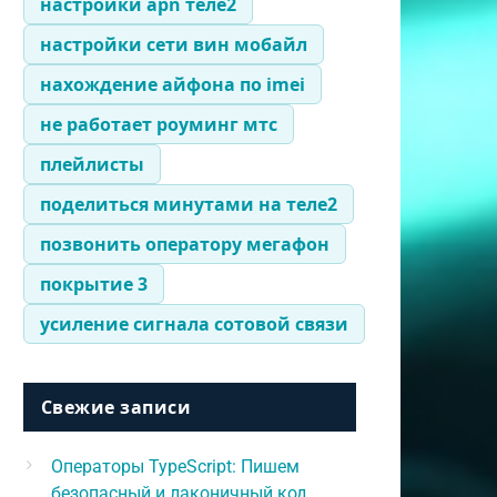
настройки apn теле2
настройки сети вин мобайл
нахождение айфона по imei
не работает роуминг мтс
плейлисты
поделиться минутами на теле2
позвонить оператору мегафон
покрытие 3
усиление сигнала сотовой связи
Свежие записи
Операторы TypeScript: Пишем
безопасный и лаконичный код