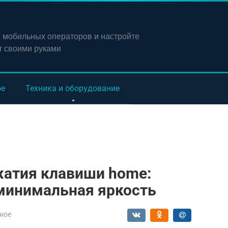
х мобильных операторов и настройте
т своими руками
ое
Техника и оборудование
жатия клавиши home:
 минимальная яркость
ное