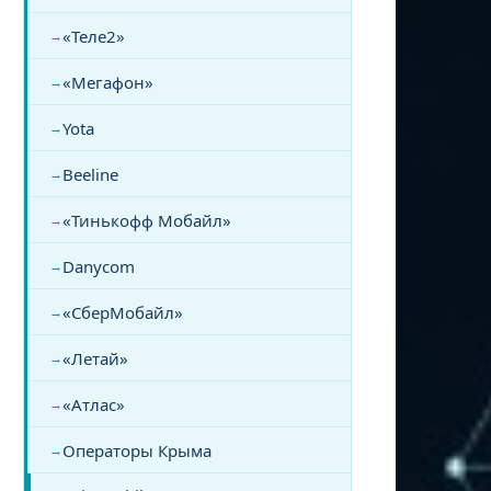
«Теле2»
«Мегафон»
Yota
Beeline
«Тинькофф Мобайл»
Danycom
«СберМобайл»
«Летай»
«Атлас»
Операторы Крыма