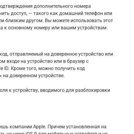
подтверждения дополнительного номера
чить доступ, — такого как домашний телефон или
ли близким другом. Вы можете использовать этот
упа к основному номеру или вашим устройствам.
код, отправляемый на доверенное устройство или
м входе на устройство или в браузер с
 ID. Кроме того, можно получить код
 на доверенном устройстве.
оля к устройству, вводимого для разблокировки
шь компании Apple. Причем установленная на
ь не ниже iOS 9 для мобильных устройств и не