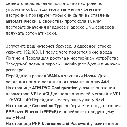
сетевого подключения достаточно настроек по
умолчанию. Если до этого вы меняли сетевые
настройки, проверьте чтобы они были выставлены
автоматически. В свойствах протокола TCP/IP
поставьте значения IP адреса и адреса DNS серверов —
получать автоматически.
Запустите ваш интернет-браузер. В адресной строке
укажите 192.168.1.1 после чего появится окно ввода
Логина и Пароля для доступа к настройкам устройства.
Заводской логин и пароль –
admin
(все буквы в нижнем
регистре).
Перейдите в раздел
WAN
на закладки
Home
. Для
создания нового соединения нажмите кнопку
Add
.
На странице
ATM PVC Configuration
укажите значения
параметров
VPI
и
VCI
.Для пользователей мегалайн:
VPI
– 0; VCI – 40
;Перейдите к следующему шагу
Next
На странице
Connection Type
выберите тип подключения
PPP over Ethernet (PPPoE)
и перейдите к следующему
шагу
Next
.
На странице
PPP Username and Password
укажите логин