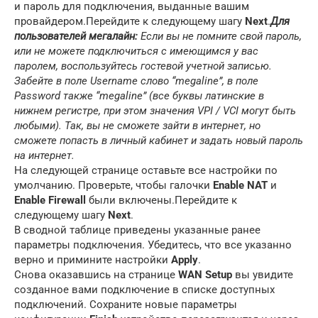
и пароль для подключения, выданные вашим
провайдером.Перейдите к следующему шагу
Next
.
Для
пользователей мегалайн:
Если вы не помните свой пароль,
или не можете подключиться с имеющимся у вас
паролем, воспользуйтесь гостевой учетной записью.
Забейте в поле Username слово “megaline”, в поле
Password также “megaline” (все буквы латинские в
нижнем регистре, при этом значения VPI / VCI могут быть
любыми). Так, вы не сможете зайти в интернет, но
сможете попасть в личный кабинет и задать новый пароль
на интернет.
На следующей странице оставьте все настройки по
умолчанию. Проверьте, чтобы галочки
Enable NAT
и
Enable Firewall
были включены.Перейдите к
следующему шагу
Next
.
В сводной таблице приведены указанные ранее
параметры подключения. Убедитесь, что все указанно
верно и примините настройки
Apply
.
Снова оказавшись на странице
WAN Setup
вы увидите
созданное вами подключение в списке доступных
подключений. Сохраните новые параметры