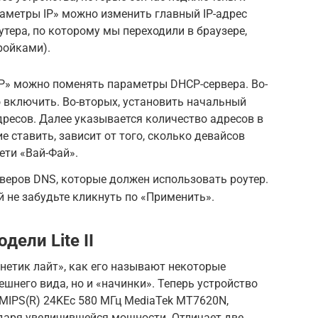
раметры IP» можно изменить главный IP-адрес
оутера, по которому мы переходили в браузере,
ройками).
P» можно поменять параметры DHCP-сервера. Во-
о включить. Во-вторых, установить начальный
ресов. Далее указывается количество адресов в
е ставить, зависит от того, сколько девайсов
ети «Вай-Фай».
веров DNS, которые должен использовать роутер.
й не забудьте кликнуть по «Применить».
дели Lite II
нетик лайт», как его называют некоторые
ешнего вида, но и «начинки». Теперь устройство
IPS(R) 24KEc 580 МГц MediaTek MT7620N,
аря увеличившейся мощности. Отличает две