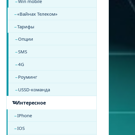
Win mobile
«Вайнах Телеком»
Тарифы
Опции
SMS
4G
Роуминг
USSD-команда
Интересное
IPhone
IOS