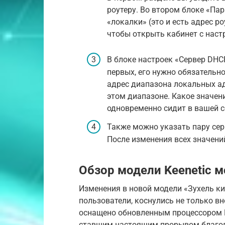
роутеру. Во втором блоке «Па
«локалки» (это и есть адрес р
чтобы открыть кабинет с наст
В блоке настроек «Сервер DHC
первых, его нужно обязательн
адрес диапазона локальных ад
этом диапазоне. Какое значени
одновременно сидит в вашей с
Также можно указать пару сер
После изменения всех значени
Обзор модели Keenetic мо
Изменения в новой модели «Зухель ки
пользователи, коснулись не только вн
оснащено обновленным процессором M
ставшим настоящим прорывом благод