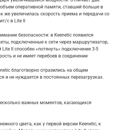
 объем оперативной памяти, ставший больше в
ак же увеличилась скорость приема и передачи со
/с в Lite II
имание безопасности: в Keenetic появился
ты, подключенные к сети через маршрутизатор,
 Lite II способен «потянуть» подключение 3-5
орость и не имеет перебоев в соединении
enetic благотворно отразились на общем
тся и не нуждается в постоянных перезагрузках.
 несколько важных моментов, касающихся
ежного цвета, как у первой версии Keenetic, к