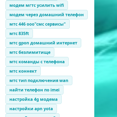
модем мгтс усилить wifi
модем через домашний телефон
мтс 446 ооо"смс сервисы"
мтс 835ft
мтс gpon домашний интернет
мтс безлимитище
мтс команды с телефона
мтс коннект
мтс тип подключения wan
найти телефон по imei
настройка 4g модема
настройки apn yota