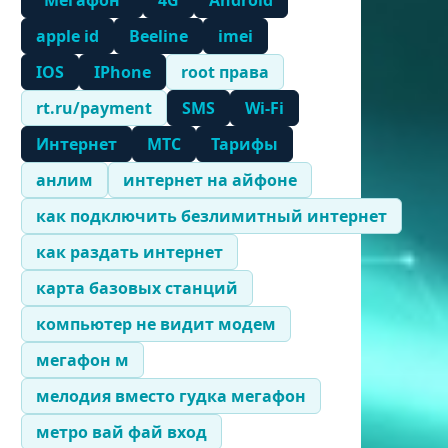
"Мегафон"
4G
Android
apple id
Beeline
imei
IOS
IPhone
root права
rt.ru/payment
SMS
Wi-Fi
Интернет
МТС
Тарифы
анлим
интернет на айфоне
как подключить безлимитный интернет
как раздать интернет
карта базовых станций
компьютер не видит модем
мегафон м
мелодия вместо гудка мегафон
метро вай фай вход