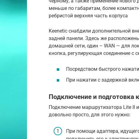
черному, а также применение нового д
меньше по габаритам, более компактн
ребристой верхняя часть корпуса
Keenetic снабдили дополнительной вн
задней панели. Здесь же расположены
домашней сети, один – WAN — для лока
кнопка, регулирующая соединение с с
Посредством быстрого нажати
При нажатии с задержкой вкл
Подключение и подготовка к 
Подключение маршрутизатора Lite II 
довольно просто, для этого нужно:
При помощи адаптера, идущего в
подключить его к электрическ