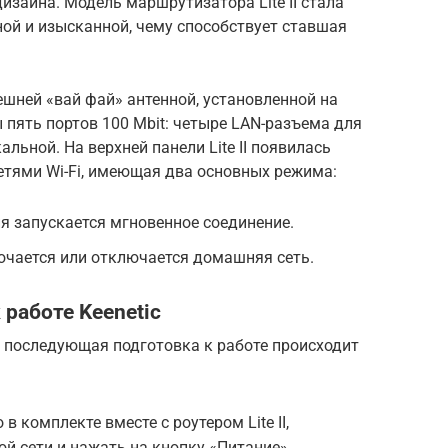
изайна. Модель маршрутизатора Lite II стала
ой и изысканной, чему способствует ставшая
ешней «вай фай» антенной, установленной на
 пять портов 100 Mbit: четыре LAN-разъема для
льной. На верхней панели Lite II появилась
етями Wi-Fi, имеющая два основных режима:
я запускается мгновенное соединение.
ючается или отключается домашняя сеть.
работе Keenetic
и последующая подготовка к работе происходит
 комплекте вместе с роутером Lite II,
ой сети и нажать на кнопку «Питание».