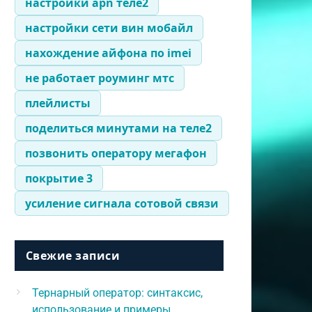
настройки apn теле2
настройки сети вин мобайл
нахождение айфона по imei
не работает роуминг мтс
плейлисты
поделиться минутами на теле2
позвонить оператору мегафон
покрытие 3
усиление сигнала сотовой связи
Свежие записи
Тернарный оператор: синтаксис,
использование и примеры