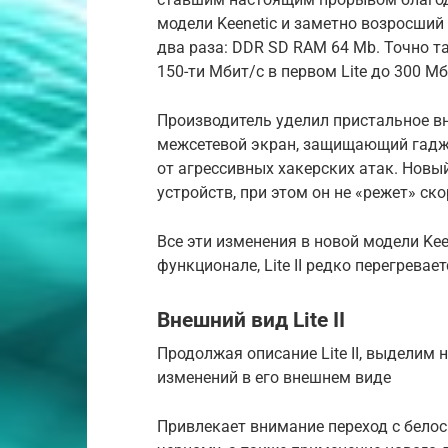
модели Keenetic и заметно возросший
два раза: DDR SD RAM 64 Mb. Точно т
150-ти Мбит/с в первом Lite до 300 Мбит
Производитель уделил пристальное вн
межсетевой экран, защищающий гадже
от агрессивных хакерских атак. Новый
устройств, при этом он не «режет» ск
Все эти изменения в новой модели Ke
функционале, Lite II редко перегревае
Внешний вид Lite II
Продолжая описание Lite II, выделим
изменений в его внешнем виде
Привлекает внимание переход с белосн