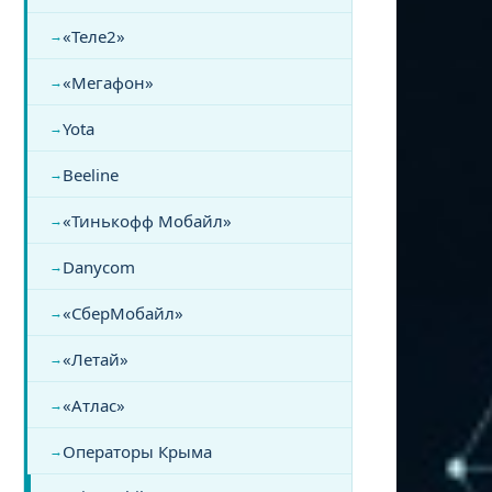
«Теле2»
«Мегафон»
Yota
Beeline
«Тинькофф Мобайл»
Danycom
«СберМобайл»
«Летай»
«Атлас»
Операторы Крыма