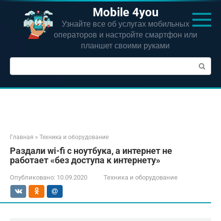
Перейти
Mobile 4you
к
Узнайте все об услугах мобильных
контенту
операторов и настройте смартфон или
планшет своими руками
Поиск:
Главная
»
Техника и оборудование
Раздали wi-fi с ноутбука, а интернет не
работает «без доступа к интернету»
Опубликовано:
10.09.2020
Техника и оборудование