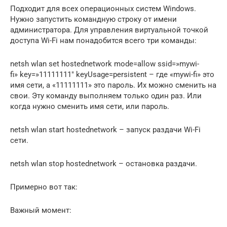
Подходит для всех операционных систем Windows.
Нужно запустить командную строку от имени
администратора. Для управления виртуальной точкой
доступа Wi-Fi нам понадобится всего три команды:
netsh wlan set hostednetwork mode=allow ssid=»mywi-
fi» key=»11111111″ keyUsage=persistent – где «mywi-fi» это
имя сети, а «11111111» это пароль. Их можно сменить на
свои. Эту команду выполняем только один раз. Или
когда нужно сменить имя сети, или пароль.
netsh wlan start hostednetwork – запуск раздачи Wi-Fi
сети.
netsh wlan stop hostednetwork – остановка раздачи.
Примерно вот так:
Важный момент: