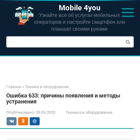
Перейти
Mobile 4you
к
Узнайте все об услугах мобильных
контенту
операторов и настройте смартфон или
планшет своими руками
Поиск:
Главная
»
Техника и оборудование
Ошибка 633: причины появления и методы
устранения
Опубликовано:
09.09.2020
Техника и оборудование