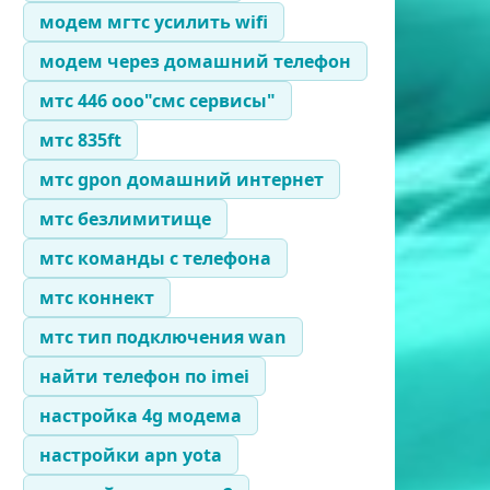
модем мгтс усилить wifi
модем через домашний телефон
мтс 446 ооо"смс сервисы"
мтс 835ft
мтс gpon домашний интернет
мтс безлимитище
мтс команды с телефона
мтс коннект
мтс тип подключения wan
найти телефон по imei
настройка 4g модема
настройки apn yota