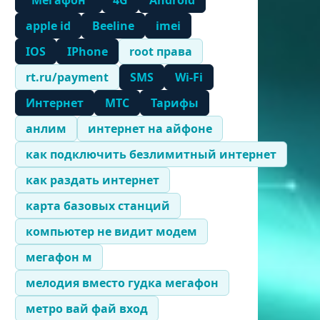
"Мегафон"
4G
Android
apple id
Beeline
imei
IOS
IPhone
root права
rt.ru/payment
SMS
Wi-Fi
Интернет
МТС
Тарифы
анлим
интернет на айфоне
как подключить безлимитный интернет
как раздать интернет
карта базовых станций
компьютер не видит модем
мегафон м
мелодия вместо гудка мегафон
метро вай фай вход