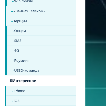
Win mobile
«Вайнах Телеком»
Тарифы
Опции
SMS
4G
Роуминг
USSD-команда
Интересное
IPhone
IOS