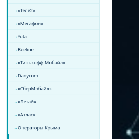
«Теле2»
«Мегафон»
Yota
Beeline
«Тинькофф Мобайл»
Danycom
«СберМобайл»
«Летай»
«Атлас»
Операторы Крыма