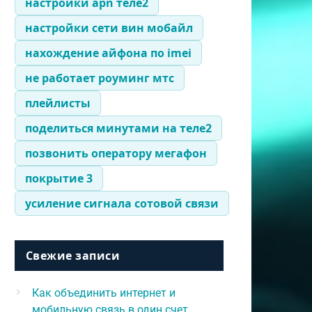
настройки apn теле2
настройки сети вин мобайл
нахождение айфона по imei
не работает роуминг мтс
плейлисты
поделиться минутами на теле2
позвонить оператору мегафон
покрытие 3
усиление сигнала сотовой связи
Свежие записи
Как объединить интернет и
мобильную связь в один счет