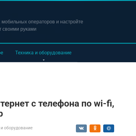
х мобильных операторов и настройте
т своими руками
ое
Техника и оборудование
ернет с телефона по wi-fi,
b
 и оборудование