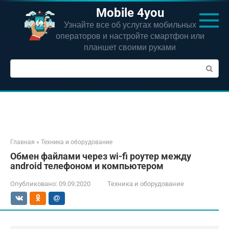
Перейти
Mobile 4you
к
Узнайте все об услугах мобильных
контенту
операторов и настройте смартфон или
планшет своими руками
Поиск:
Главная
»
Техника и оборудование
Обмен файлами через wi-fi роутер между
android телефоном и компьютером
Опубликовано:
09.09.2020
Техника и оборудование