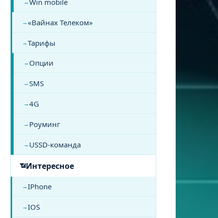
Win mobile
«Вайнах Телеком»
Тарифы
Опции
SMS
4G
Роуминг
USSD-команда
Интересное
IPhone
IOS