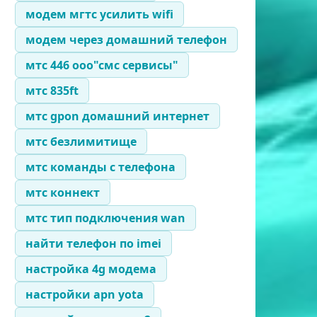
модем мгтс усилить wifi
модем через домашний телефон
мтс 446 ооо"смс сервисы"
мтс 835ft
мтс gpon домашний интернет
мтс безлимитище
мтс команды с телефона
мтс коннект
мтс тип подключения wan
найти телефон по imei
настройка 4g модема
настройки apn yota