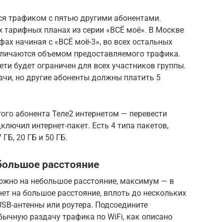
ся трафиком с пятью другими абонентами.
 тарифных планах из серии «ВСЁ моё». В Москве
фах начиная с «ВСЁ моё-3», во всех остальных
азличаются объемом предоставляемого трафика.
ети будет ограничен для всех участников группы.
чи, но другие абоненты должны платить 5
ого абонента Теле2 интернетом — перевести
дключил интернет-пакет. Есть 4 типа пакетов,
Б, 20 ГБ и 50 ГБ.
большое расстояние
ожно на небольшое расстояние, максимум — в
нет на большое расстояние, вплоть до нескольких
SB-антенны или роутера. Подсоедините
бычную раздачу трафика по WiFi, как описано