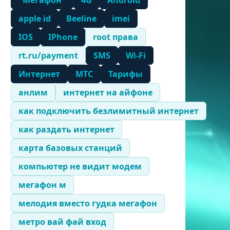
"Мегафон"
4G
Android
apple id
Beeline
imei
IOS
IPhone
root права
rt.ru/payment
SMS
Wi-Fi
Интернет
МТС
Тарифы
анлим
интернет на айфоне
как подключить безлимитный интернет
как раздать интернет
карта базовых станций
компьютер не видит модем
мегафон м
мелодия вместо гудка мегафон
метро вай фай вход