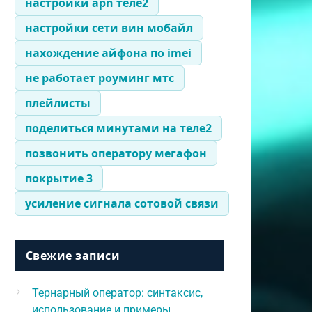
настройки apn теле2
настройки сети вин мобайл
нахождение айфона по imei
не работает роуминг мтс
плейлисты
поделиться минутами на теле2
позвонить оператору мегафон
покрытие 3
усиление сигнала сотовой связи
Свежие записи
Тернарный оператор: синтаксис,
использование и примеры