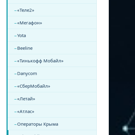
«Теле2»
«Мегафон»
Yota
Beeline
«Тинькофф Мобайл»
Danycom
«СберМобайл»
«Летай»
«Атлас»
Операторы Крыма