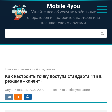
Перейти
Mobile 4you
к
Узнайте все об услугах мобильных
контенту
операторов и настройте смартфон или
планшет своими руками
Поиск:
Главная
»
Техника и оборудование
Как настроить точку доступа стандарта 11n в
режиме «клиент»
Опубликовано:
09.09.2020
Техника и оборудование