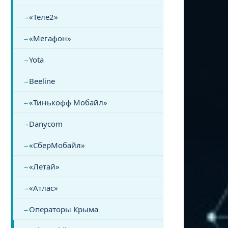
«Теле2»
«Мегафон»
Yota
Beeline
«Тинькофф Мобайл»
Danycom
«СберМобайл»
«Летай»
«Атлас»
Операторы Крыма