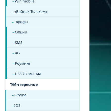
Win mobile
«Вайнах Телеком»
Тарифы
Опции
SMS
4G
Роуминг
USSD-команда
Интересное
IPhone
IOS