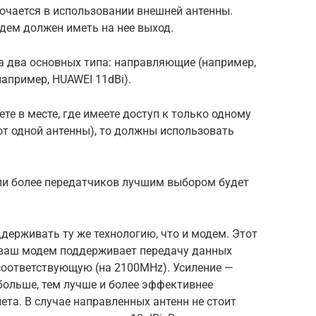
ючается в использовании внешней антенны.
дем должен иметь на нее выход.
а два основных типа: направляющие (например,
например, HUAWEI 11dBi).
те в месте, где имеете доступ к только одному
от одной антенны), то должны использовать
 или более передатчиков лучшим выбором будет
ерживать ту же технологию, что и модем. Этот
 ваш модем поддерживает передачу данных
соответствующую (на 2100MHz). Усиление —
 больше, тем лучше и более эффективнее
ета. В случае направленных антенн не стоит