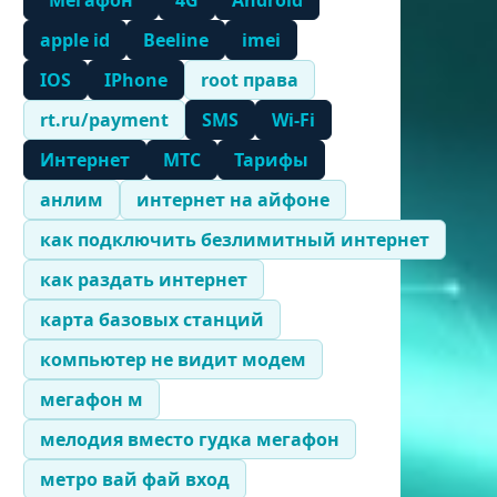
"Мегафон"
4G
Android
apple id
Beeline
imei
IOS
IPhone
root права
rt.ru/payment
SMS
Wi-Fi
Интернет
МТС
Тарифы
анлим
интернет на айфоне
как подключить безлимитный интернет
как раздать интернет
карта базовых станций
компьютер не видит модем
мегафон м
мелодия вместо гудка мегафон
метро вай фай вход