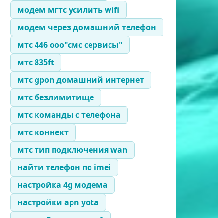
модем мгтс усилить wifi
модем через домашний телефон
мтс 446 ооо"смс сервисы"
мтс 835ft
мтс gpon домашний интернет
мтс безлимитище
мтс команды с телефона
мтс коннект
мтс тип подключения wan
найти телефон по imei
настройка 4g модема
настройки apn yota