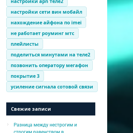
настройки apn теле2
настройки сети вин мобайл
нахождение айфона по imei
не работает роуминг мтс
плейлисты
поделиться минутами на теле2
позвонить оператору мегафон
покрытие 3
усиление сигнала сотовой связи
Свежие записи
Разница между нестрогим и
строгим равенством в