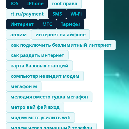
IOS
IPhone
root права
rt.ru/payment
SMS
Wi-Fi
Интернет
МТС
Тарифы
анлим
интернет на айфоне
как подключить безлимитный интернет
как раздать интернет
карта базовых станций
компьютер не видит модем
мегафон м
мелодия вместо гудка мегафон
метро вай фай вход
модем мгтс усилить wifi
модем через домашний телефон