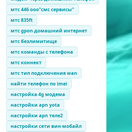
мтс 446 ооо"смс сервисы"
мтс 835ft
мтс gpon домашний интернет
мтс безлимитище
мтс команды с телефона
мтс коннект
мтс тип подключения wan
найти телефон по imei
настройка 4g модема
настройки apn yota
настройки apn теле2
настройки сети вин мобайл