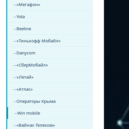
«Мегафон»
Yota
Beeline
«Тинькофф Мобайл»
Danycom
«СберМобайл»
«Летай»
«Атлас»
Операторы Крыма
Win mobile
«Вайнах Телеком»