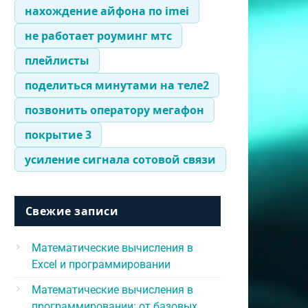
нахождение айфона по imei
не работает роуминг мтс
плейлисты
поделиться минутами на теле2
позвонить оператору мегафон
покрытие 3
усиление сигнала сотовой связи
Свежие записи
Математические вычисления в
Excel и программировании
Математические вычисления в
программировании: от базовых