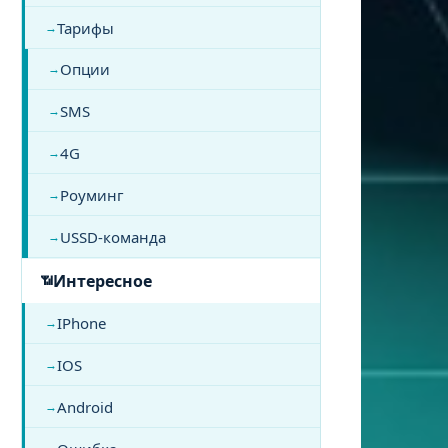
Тарифы
Опции
SMS
4G
Роуминг
USSD-команда
Интересное
IPhone
IOS
Android