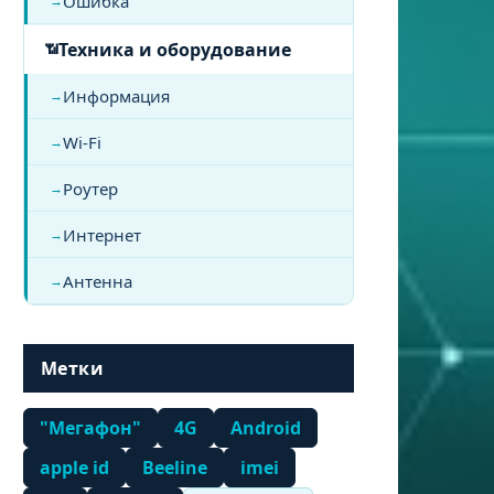
Ошибка
Техника и оборудование
Информация
Wi-Fi
Роутер
Интернет
Антенна
Метки
"Мегафон"
4G
Android
apple id
Beeline
imei